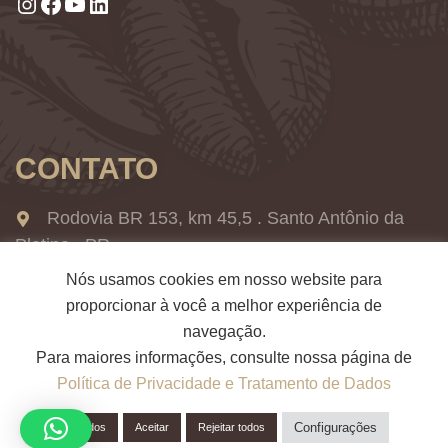
Instagram
Facebook
Youtube
LinkedIn
CONTATO
Rodovia BR 153, km 45,5 . Santo Antônio da
Platina . PR
Nós usamos cookies em nosso website para
+55 43 3534-5900
proporcionar à você a melhor experiência de
grupo2irmaos@grupo2irmaos.com.br
navegação.
Para maiores informações, consulte nossa página de
Política de Privacidade e Tratamento de Dados
Configurações
Aceitar todos
Aceitar
Rejeitar todos
Grupo 2 Irmãos - Todos os direitos reservados 2024