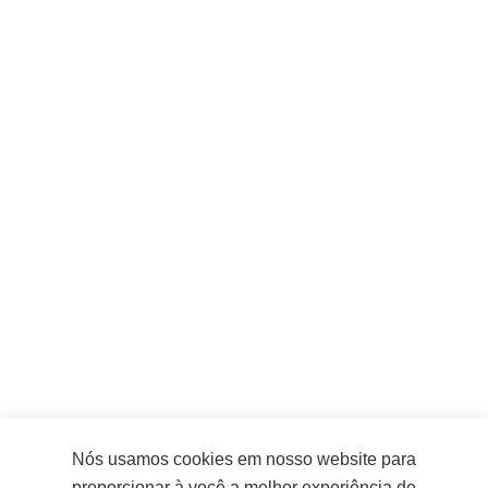
Rede social
Instagram
Facebook
Youtube
LinkedIn
CONTATO
Rodovia BR 153, km 45,5 . Santo Antônio da
Platina . PR
Nós usamos cookies em nosso website para
+55 43 3534-5900
proporcionar à você a melhor experiência de